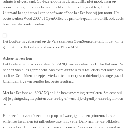
ruimte is uitgespaard. Op deze grootte is dit natuurlijk niet mooi, maar op
normale fontgrootte van bijvoorbeeld een brief is het goed te gebruiken.
Uiteraard hangt het wel van je software af hoe het Ecofont bij jou toont. Het
beste werken Word 2007 of OpenOffice. Je printer bepaalt natuurlijk ook deels
hoe mooi de prints worden.
Het Ecofont is gebaseerd op de Vera sans, een OpenSource letterfont dat vrij te
gebruiken is. Het is beschikbaar voor PC en MAC.
Achter het ecofont
Het Ecofont is ontwikkeld door SPRANQ naar een idee van Colin Willems. Ze
hebben van alles geprobeerd. Van extra dunne letters tot letters met alleen een
outline. Ze hebben streepjes, vierkantjes, sterretjes en driehoekjes uitgespaard.
Uiteindelijk geven rondjes het beste resultaat.
Met het Ecofont wil SPRANQ ook de bewustwording stimuleren. Sta eens stil
bij je printgedrag. Is printen echt nodig of verspil je eigenlijk onnodig inkt en
papier?
Hiermee doen ze ook een beroep op softwaregiganten en printermakers en
willen ze inspireren tot milieubewuste innovatie. Denk aan het ontwikkelen
van een font dat de printerdriver kan aansturen. Printers printen standaard in