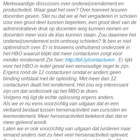
Merkwaardige discussies over onderwijsrendement en
productiviteit. Waar gaat het over? Over hoeveel lesuren
docenten geven. Stel nu dat we al het vergaderen in scholen
voor een groot deel kunnen beperken, een groot deel van de
administratieve druk op docenten weg kunnen nemen en
docenten meer voor de klas kunnen staan. Zou daarmee het
onderwijsrendement echt omhoog schieten? Ik ben er niet
optimistisch over. Er is trouwens onthutsend onderzoek in
het HBO waaruit blijkt dat meer contacturen zorgt voor
minder rendement! Zie hier:
http://bit.ly/contacturen
. Er lijkt
voor het HBO in ieder geval een eenvoudige regel te zijn.
Ergens rond de 12 contacturen omdat er anders geen
binding ontstaat met de opleiding. Met meer dan 12
contacturen daalt het rendement. Het zou erg interessant
zijn om dat onderzoek op het MBO te doen.
Volgens mij ligt de echte oplossing ergens anders.
Als we er nu eens voorzichtig van uitgaan dat er een
verband bestaat tussen hersenactiviteit van cursisten en
leerrendement. Meer hersenactiviteit betekent dan dat er
meer geleerd wordt.
Laten we er ook voorzichtig van uitgaan dat luisteren naar
iemand anders niet zo heel veel hersenactiviteit oplevert.