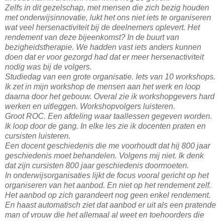
Zelfs in dit gezelschap, met mensen die zich bezig houden
met onderwijsinnovatie, lukt het ons niet iets te organiseren
wat veel hersenactiviteit bij de deelnemers oplevert. Het
rendement van deze bijeenkomst? In de buurt van
bezigheidstherapie. We hadden vast iets anders kunnen
doen dat er voor gezorgd had dat er meer hersenactiviteit
nodig was bij de volgers.
Studiedag van een grote organisatie. Iets van 10 workshops.
Ik zet in mijn workshop de mensen aan het werk en loop
daarna door het gebouw. Overal zie ik workshopgevers hard
werken en uitleggen. Workshopvolgers luisteren.
Groot ROC. Een afdeling waar taallessen gegeven worden.
Ik loop door de gang. In elke les zie ik docenten praten en
cursisten luisteren.
Een docent geschiedenis die me voorhoudt dat hij 800 jaar
geschiedenis moet behandelen. Volgens mij niet. Ik denk
dat zijn cursisten 800 jaar geschiedenis doormoeten.
In onderwijsorganisaties lijkt de focus vooral gericht op het
organiseren van het aanbod. En niet op het rendement zelf.
Het aanbod op zich garandeert nog geen enkel rendement.
En haast automatisch ziet dat aanbod er uit als een pratende
man of vrouw die het allemaal al weet en toehoorders die