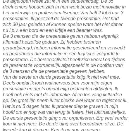
De afgelopen week zat ik in een studiemiddag. De 35
deelnemers houden zich in hun werk bezig met innovatie in
het onderwijs en professionalisering. Van half 2 tot 5 uur. 3
presentaties. Ik geef zelf de tweede presentatie. Het had
zich 30 jaar geleden af kunnen spelen ware het niet dat er
nu i.p.v. een bord en een krijtje een beamer was.
De 3 mensen die de presentatie geven hebben eigenlijk
allemaal hetzelfde gedaan. Zij hebben bronnen
geraadpleegd, hebben informatie geselecteerd en verwerkt
en geprobeerd die informatie in een logische volgorde te
presenteren. De hersenactiviteit heeft zich vooraf en tijdens
de presentatie voornamelijk afgespeeld in de hoofden van
de 3 mensen die de presentatie gegeven hebben.
Van de eerste en derde presentatie krijg ik niet veel mee.
Deels omdat ik toch wat nerveus ben voor mijn eigen
presentatie en deels omdat mijn gedachten afdwalen. Ik
hoeft ook niets met de informatie. Af en toe vang ik flarden
op. De grote lijn neem ik ter plekke wel waar en registreer ik.
Het is nu 5 dagen later. Ik probeer diep te graven in mijn
hoofd om er nog wat van terug te halen. Het lukt nauwelijks.
De eerste presentatie ging over organiseren. Erg veel verder
kom ik niet meer. De derde ging over beoordelen of zo. De
tweede kan ik dromen. Kan ik nu nog zo geven.