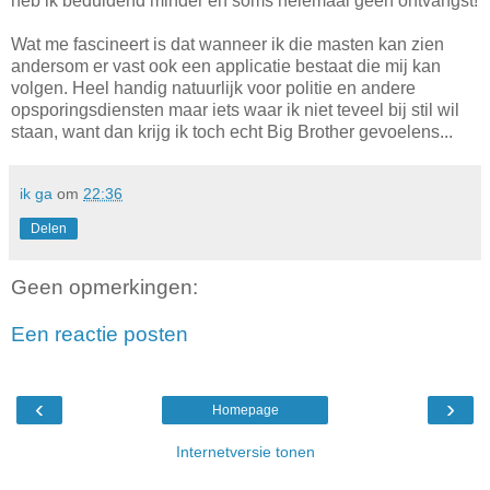
heb ik beduidend minder en soms helemaal geen ontvangst!
Wat me fascineert is dat wanneer ik die masten kan zien
andersom er vast ook een applicatie bestaat die mij kan
volgen. Heel handig natuurlijk voor politie en andere
opsporingsdiensten maar iets waar ik niet teveel bij stil wil
staan, want dan krijg ik toch echt Big Brother gevoelens...
ik ga
om
22:36
Delen
Geen opmerkingen:
Een reactie posten
‹
›
Homepage
Internetversie tonen