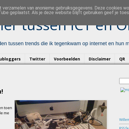
et verzamelen van anonieme gebruiksgegevens. Deze cookies w
ube geplaatst. Als je deze website blijft gebruiken geef je to
er tussen ICT en O
en tussen trends die ik tegenkwam op internet en hun mo
ubloggers
Twitter
Voorbeelden
Disclaimer
QR
!
en toen
rde me
Wille
RSS f