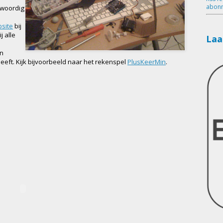
abonn
nwoordig
site
bij
j alle
Laa
en
 heeft. Kijk bijvoorbeeld naar het rekenspel
PlusKeerMin
.