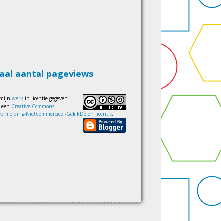
aal aantal pageviews
 mijn
werk
in licentie gegeven
s een
Creative Commons
ermelding-NietCommercieel-GelijkDelen licentie
.