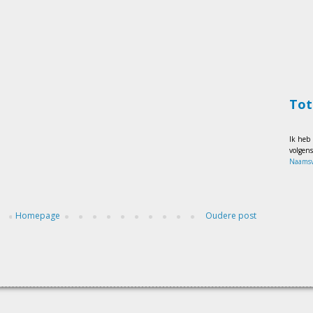
Tot
Ik heb
volgen
Naamsv
Homepage
Oudere post