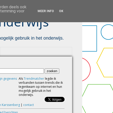
orden deels ook
estemming voor
MEER INFO
OK
nderwijs ™
gelijk gebruik in het onderwijs.
Als
Trendmatcher
legde ik
verbanden tussen trends die ik
tegenkwam op internet en hun
mogelijk gebruik in het
onderwijs.
m Karssenberg
|
contact
eed berichten