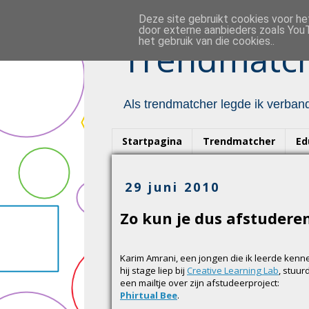
Deze site gebruikt cookies voor h
door externe aanbieders zoals YouT
het gebruik van die cookies..
Trendmatch
Als trendmatcher legde ik verband
Startpagina
Trendmatcher
Ed
29 juni 2010
Zo kun je dus afstuderen
Karim Amrani, een jongen die ik leerde kenn
hij stage liep bij
Creative Learning Lab
, stuu
een mailtje over zijn afstudeerproject:
Phirtual Bee
.