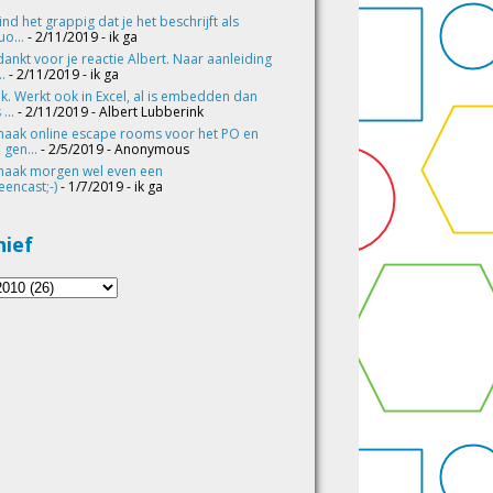
vind het grappig dat je het beschrijft als
o...
- 2/11/2019
- ik ga
ankt voor je reactie Albert. Naar aanleiding
..
- 2/11/2019
- ik ga
k. Werkt ook in Excel, al is embedden dan
 ...
- 2/11/2019
- Albert Lubberink
maak online escape rooms voor het PO en
 gen...
- 2/5/2019
- Anonymous
maak morgen wel even een
eencast;-)
- 1/7/2019
- ik ga
hief