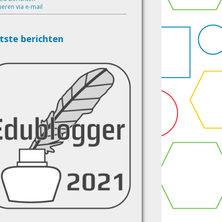
eren via e-mail
tste berichten