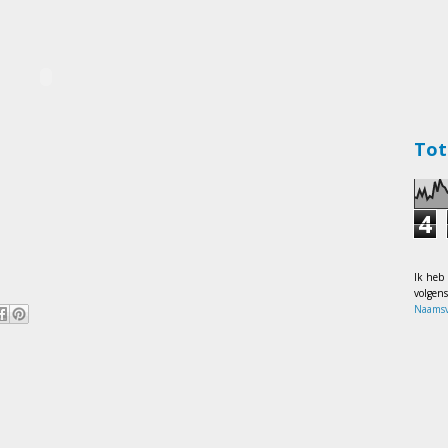
Tot
4
Ik heb
volgen
Naamsv