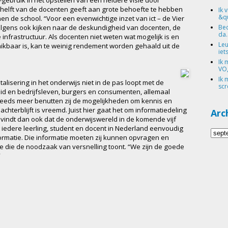
elft van de docenten geeft aan grote behoefte te hebben
Ik 
&qu
n de school. “Voor een evenwichtige inzet van ict – de Vier
Bed
volgens ook kijken naar de deskundigheid van docenten, de
da.
infrastructuur. Als docenten niet weten wat mogelijk is en
Leu
hikbaar is, kan te weinig rendement worden gehaald uit de
iets
Ik 
VO,
Ik 
italisering in het onderwijs niet in de pas loopt met de
scr
eid en bedrijfsleven, burgers en consumenten, allemaal
steeds meer benutten zij de mogelijkheden om kennis en
achterblijft is vreemd. Juist hier gaat het om informatiedeling
Arc
 vindt dan ook dat de onderwijswereld in de komende vijf
t iedere leerling, student en docent in Nederland eenvoudig
ormatie. Die informatie moeten zij kunnen opvragen en
ie die de noodzaak van versnelling toont. “We zijn de goede
”