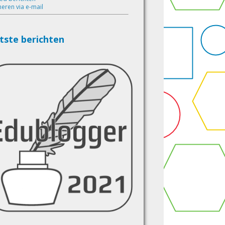
eren via e-mail
tste berichten