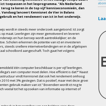
abonn
n ict toepassen in het lesprogramma. “Als Nederland
 terug te keren in de top vijf kenniseconomieën, dan
. Vandaag lanceert Kennisnet de Vier in Balans
 gebruik en het rendement van ict in het onderwijs.
Laa
ijs wordt in steeds meer onderzoek aangetoond. Ict zorgt
s op maat. Leerlingen zijn meer gemotiveerd en leveren
 onderwijs en hun beroep wordt aantrekkelijker; en de
oe. Scholen erkennen de potentie van ict en investeren
s, steeds snellere internetverbindingen en in de afgelopen
gitaal schoolbord aangeschaft. Toch gaat het volgens
 gemiddeld één computer beschikbaar is per vijf leerlingen.
collega’s een computer moet delen. Hoe efficiënt is dat?” Naast
rastructuur vindt Kennisnet dat ook het rendement omhoog
n 2010 met 3% gestegen. Dat is positief, maar met deze groei
enten gebruik maken van ict.” Bovendien wordt ict nog te
ich veelal tot het opzoeken van informatie op internet of
-gebruik in het opstellen van een heldere visie door