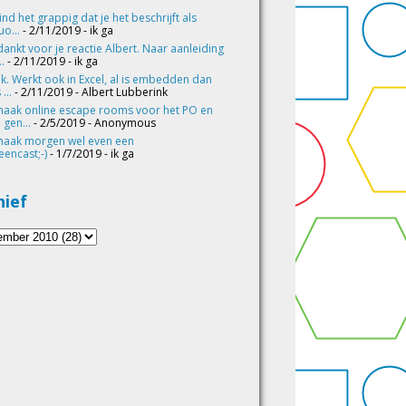
vind het grappig dat je het beschrijft als
o...
- 2/11/2019
- ik ga
ankt voor je reactie Albert. Naar aanleiding
..
- 2/11/2019
- ik ga
k. Werkt ook in Excel, al is embedden dan
 ...
- 2/11/2019
- Albert Lubberink
maak online escape rooms voor het PO en
 gen...
- 2/5/2019
- Anonymous
maak morgen wel even een
eencast;-)
- 1/7/2019
- ik ga
hief