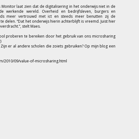
onitor laat zien dat de digitalisering in het onderwijs niet in de
 de werkende wereld. Overheid en bedrijfsleven, burgers en
eeds meer vertrouwd met ict en steeds meer benutten zij de
 delen. “Dat het onderwijs hierin achterblijft is vreemd. Juist hier
verdracht.”, stelt Maes.
ool proberen te bereiken door het gebruik van ons microsharing
)
. Zijn er al andere scholen die zoiets gebruiken? Op mijn blog een
m/2010/09/value-of-microsharing.html