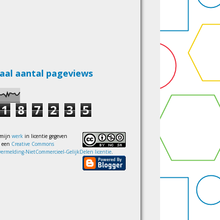
aal aantal pageviews
1
8
7
2
3
5
 mijn
werk
in licentie gegeven
s een
Creative Commons
ermelding-NietCommercieel-GelijkDelen licentie
.