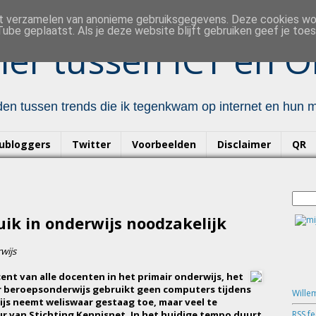
et verzamelen van anonieme gebruiksgegevens. Deze cookies w
ube geplaatst. Als je deze website blijft gebruiken geef je to
er tussen ICT en O
en tussen trends die ik tegenkwam op internet en hun mo
ubloggers
Twitter
Voorbeelden
Disclaimer
QR
uik in onderwijs noodzakelijk
wijs
ent van alle docenten in het primair onderwijs, het
r beroepsonderwijs gebruikt geen computers tijdens
Wille
wijs neemt weliswaar gestaag toe, maar veel te
RSS f
r van Stichting Kennisnet. In het huidige tempo duurt