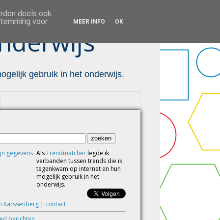
orden deels ook
estemming voor
MEER INFO
OK
nderwijs ™
gelijk gebruik in het onderwijs.
Als
Trendmatcher
legde ik
verbanden tussen trends die ik
tegenkwam op internet en hun
mogelijk gebruik in het
onderwijs.
m Karssenberg
|
contact
eed berichten