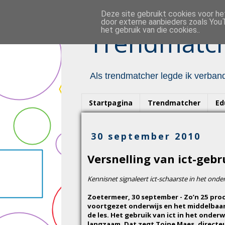
Deze site gebruikt cookies voor h
door externe aanbieders zoals YouT
het gebruik van die cookies..
Trendmatch
Als trendmatcher legde ik verband
Startpagina
Trendmatcher
Ed
30 september 2010
Versnelling van ict-gebr
Kennisnet signaleert ict-schaarste in het onder
Zoetermeer, 30 september - Zo’n 25 proc
voortgezet onderwijs en het middelbaa
de les. Het gebruik van ict in het onder
langzaam. Dat zegt Toine Maes, directeu