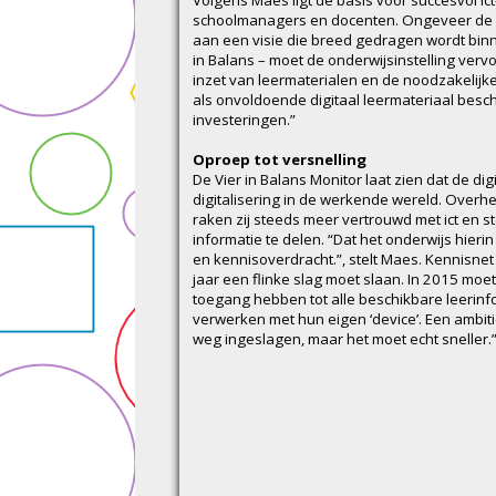
schoolmanagers en docenten. Ongeveer de h
aan een visie die breed gedragen wordt binne
in Balans – moet de onderwijsinstelling ver
inzet van leermaterialen en de noodzakelijke 
als onvoldoende digitaal leermateriaal besc
investeringen.”
Oproep tot versnelling
De Vier in Balans Monitor laat zien dat de dig
digitalisering in de werkende wereld. Overh
raken zij steeds meer vertrouwd met ict en 
informatie te delen. “Dat het onderwijs hierin 
en kennisoverdracht.”, stelt Maes. Kennisnet
jaar een flinke slag moet slaan. In 2015 moe
toegang hebben tot alle beschikbare leerinf
verwerken met hun eigen ‘device’. Een ambit
weg ingeslagen, maar het moet echt sneller.