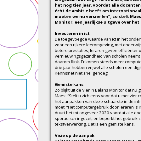
het nog tien jaar, voordat alle docente
écht de ambitie heeft om internationaal
moeten we nu versnellen”, zo stelt Maes
Monitor, een jaarlijkse uitgave over het
Investeren in ict
De toegevoegde waarde van ict in het onderw
voor een rijkere leeromgeving, met onderwij
betere prestaties; leraren geven efficiënter
vernieuwingsgezindheid van scholen neemt t
daarom flink. Er komen steeds meer computer
drie jaar hebben vrijwel alle scholen een di
Kennisnet niet snel genoeg.
Gemiste kans
Zo blijkt uit de Vier in Balans Monitor dat nu
Maes: “Stelt u zich eens voor dat u met vier 
het aanpakken van deze schaarste in de inf
moet. “Het computergebruik door leraren is i
duurt het tot ongeveer 2020 voordat alle doc
sporadisch ingezet, en beperkt het gebruik z
tekstverwerking. Dat is een gemiste kans.
Visie op de aanpak
Volgens Maes ligt de basis voor succesvol ict