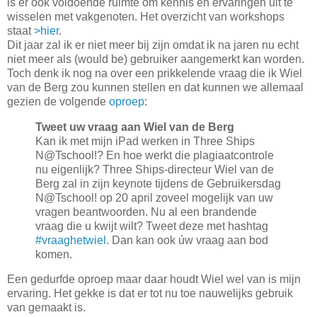
is er ook voldoende ruimte om kennis en ervaringen uit te
wisselen met vakgenoten. Het overzicht van workshops
staat
>hier
.
Dit jaar zal ik er niet meer bij zijn omdat ik na jaren nu echt
niet meer als (would be) gebruiker aangemerkt kan worden.
Toch denk ik nog na over een prikkelende vraag die ik Wiel
van de Berg zou kunnen stellen en dat kunnen we allemaal
gezien de volgende
oproep
:
Tweet uw vraag aan Wiel van de Berg
Kan ik met mijn iPad werken in Three Ships
N@Tschool!? En hoe werkt die plagiaatcontrole
nu eigenlijk? Three Ships-directeur Wiel van de
Berg zal in zijn keynote tijdens de Gebruikersdag
N@Tschool! op 20 april zoveel mogelijk van uw
vragen beantwoorden. Nu al een brandende
vraag die u kwijt wilt? Tweet deze met hashtag
#vraaghetwiel
. Dan kan ook úw vraag aan bod
komen.
Een gedurfde oproep maar daar houdt Wiel wel van is mijn
ervaring. Het gekke is dat er tot nu toe nauwelijks gebruik
van gemaakt is.