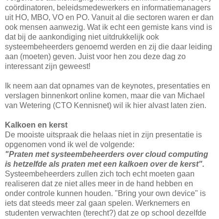
coördinatoren, beleidsmedewerkers en informatiemanagers
uit HO, MBO, VO en PO. Vanuit al die sectoren waren er dan
ook mensen aanwezig. Wat ik echt een gemiste kans vind is
dat bij de aankondiging niet uitdrukkelijk ook
systeembeheerders genoemd werden en zij die daar leiding
aan (moeten) geven. Juist voor hen zou deze dag zo
interessant zijn geweest!
Ik neem aan dat opnames van de keynotes, presentaties en
verslagen binnenkort online komen, maar die van Michael
van Wetering (CTO Kennisnet) wil ik hier alvast laten zien.
Kalkoen en kerst
De mooiste uitspraak die helaas niet in zijn presentatie is
opgenomen vond ik wel de volgende:
"Praten met systeembeheerders over cloud computing
is hetzelfde als praten met een kalkoen over de kerst".
Systeembeheerders zullen zich toch echt moeten gaan
realiseren dat ze niet alles meer in de hand hebben en
onder controle kunnen houden. "Bring your own device" is
iets dat steeds meer zal gaan spelen. Werknemers en
studenten verwachten (terecht?) dat ze op school dezelfde