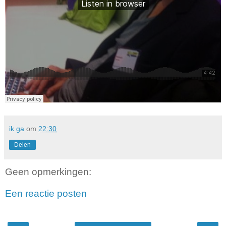
ik ga
om
22:30
Delen
Geen opmerkingen:
Een reactie posten