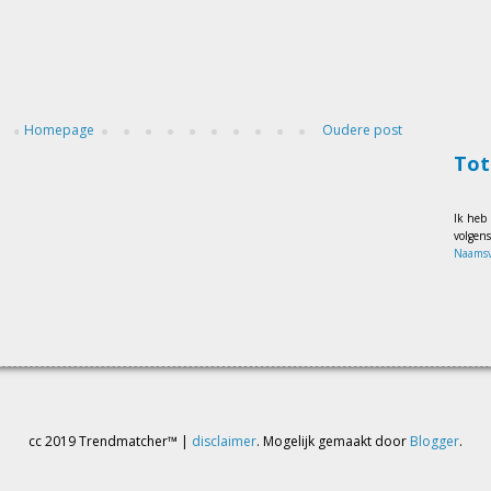
Homepage
Oudere post
Tot
Ik heb
volgen
Naamsv
cc 2019 Trendmatcher™ |
disclaimer
. Mogelijk gemaakt door
Blogger
.