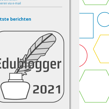
eren via e-mail
tste berichten