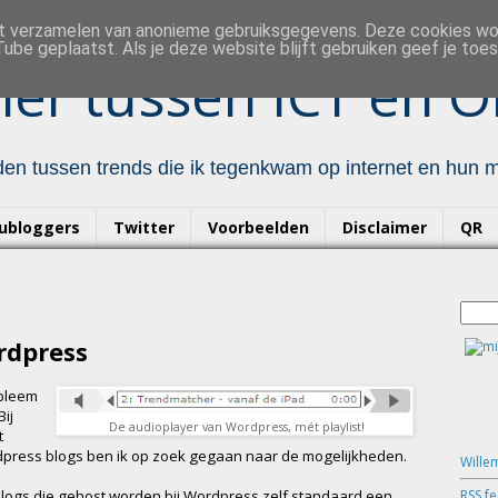
et verzamelen van anonieme gebruiksgegevens. Deze cookies w
ube geplaatst. Als je deze website blijft gebruiken geef je to
er tussen ICT en O
en tussen trends die ik tegenkwam op internet en hun mo
ubloggers
Twitter
Voorbeelden
Disclaimer
QR
rdpress
obleem
Bij
De audioplayer van Wordpress, mét playlist!
t
rdpress blogs ben ik op zoek gegaan naar de mogelijkheden.
Wille
RSS f
blogs die gehost worden bij Wordpress zelf standaard een