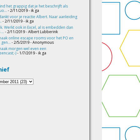
vind het grappig dat je het beschrijft als
o...
- 2/11/2019
- ik ga
ankt voor je reactie Albert. Naar aanleiding
..
- 2/11/2019
- ik ga
k. Werkt ook in Excel, al is embedden dan
 ...
- 2/11/2019
- Albert Lubberink
maak online escape rooms voor het PO en
 gen...
- 2/5/2019
- Anonymous
maak morgen wel even een
eencast;-)
- 1/7/2019
- ik ga
hief