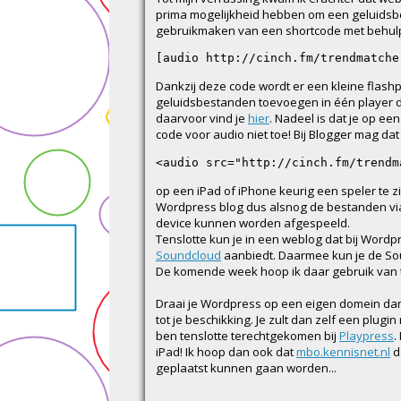
prima mogelijkheid hebben om een geluidsbes
gebruikmaken van een shortcode met behulp v
[audio http://cinch.fm/trendmatche
Dankzij deze code wordt er een kleine flashp
geluidsbestanden toevoegen in één player d
daarvoor vind je
hier
. Nadeel is dat je op e
code voor audio niet toe! Bij Blogger mag dat w
<audio src="http://cinch.fm/trendm
op een iPad of iPhone keurig een speler te 
Wordpress blog dus alsnog de bestanden vi
device kunnen worden afgespeeld.
Tenslotte kun je in een weblog dat bij Word
Soundcloud
aanbiedt. Daarmee kun je de So
De komende week hoop ik daar gebruik van
Draai je Wordpress op een eigen domein da
tot je beschikking. Je zult dan zelf een plug
ben tenslotte terechtgekomen bij
Playpress
.
iPad! Ik hoop dan ook dat
mbo.kennisnet.nl
d
geplaatst kunnen gaan worden...