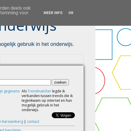
orden deels ook
estemming voor
MEER INFO
OK
nderwijs ™
gelijk gebruik in het onderwijs.
Als
Trendmatcher
legde ik
verbanden tussen trends die ik
tegenkwam op internet en hun
mogelijk gebruik in het
onderwijs.
m Karssenberg
|
contact
eed berichten