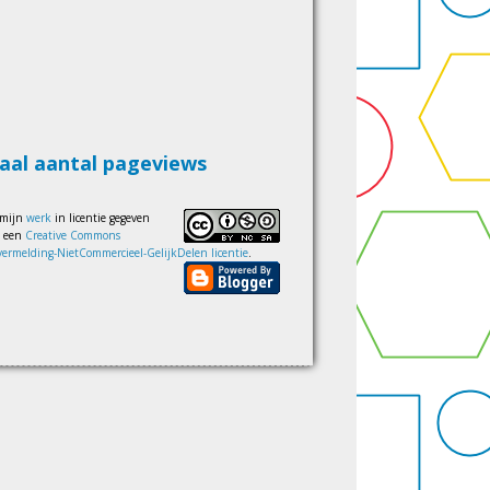
aal aantal pageviews
 mijn
werk
in licentie gegeven
s een
Creative Commons
ermelding-NietCommercieel-GelijkDelen licentie
.