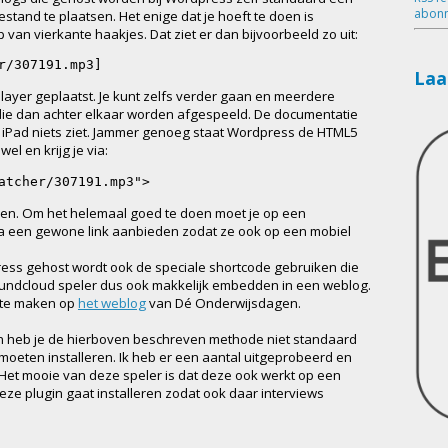
abonn
tand te plaatsen. Het enige dat je hoeft te doen is
an vierkante haakjes. Dat ziet er dan bijvoorbeeld zo uit:
r/307191.mp3]
Laa
layer geplaatst. Je kunt zelfs verder gaan en meerdere
ie dan achter elkaar worden afgespeeld. De documentatie
en iPad niets ziet. Jammer genoeg staat Wordpress de HTML5
el en krijg je via:
atcher/307191.mp3">
zien. Om het helemaal goed te doen moet je op een
a een gewone link aanbieden zodat ze ook op een mobiel
press gehost wordt ook de speciale shortcode gebruiken die
undcloud speler dus ook makkelijk embedden in een weblog.
 te maken op
het weblog
van Dé Onderwijsdagen.
n heb je de hierboven beschreven methode niet standaard
in moeten installeren. Ik heb er een aantal uitgeprobeerd en
 Het mooie van deze speler is dat deze ook werkt op een
eze plugin gaat installeren zodat ook daar interviews