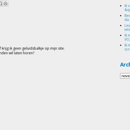
Ik 
&qu
Bed
da.
Leu
iets
Ik 
VO,
Ik 
 krijg ik geen geluidsbalkje op mijn site.
scr
nden wil laten horen?
Arc