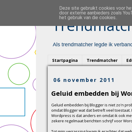
Deze site gebruikt cookies voor h
door externe aanbieders zoals YouT
het gebruik van die cookies..
Trendmatch
Als trendmatcher legde ik verband
Startpagina
Trendmatcher
Ed
06 november 2011
Geluid embedden bij Wo
Geluid embedden bij Blogger is niet zo'n pr
omdat Blogger wat dat betreft veel toestaat. 
Wordpress is dat anders en omdat ik ook me
zekere regelmaat berichten schrijf voor Wo
Tot mijn verrassing kwam ik erachter dat we