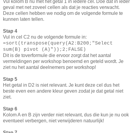
Vul kolom B nu met het getal 1 in iedere cel. Doe dat in ieder
geval met net zoveel cellen als dat je reacties verwacht.
Deze cellen hebben we nodig om de volgende formule te
kunnen laten tellen.
Stap 4
Vul in cel C2 nu de volgende formule in:
=sort(transpose(query(A2:B200;"Select
sum(B) pivot (A)"));2;FALSE)
Dit is de toverformule die ervoor zorgt dat het aantal
vermeldingen per workshop benoemd en geteld wordt. Je
ziet nu het aantal deelnemers per workshop!
Stap 5
Het getal in D2 is niet relevant. Je kunt deze cel dus het
beste even een andere kleur geven zodat je dat getal niet
ziet.
Stap 6
Kolom A en B zijn verder niet relevant, dus die kun je nu ook
eventueel verbergen, niet verwijderen natuurlijk!
Stap 7