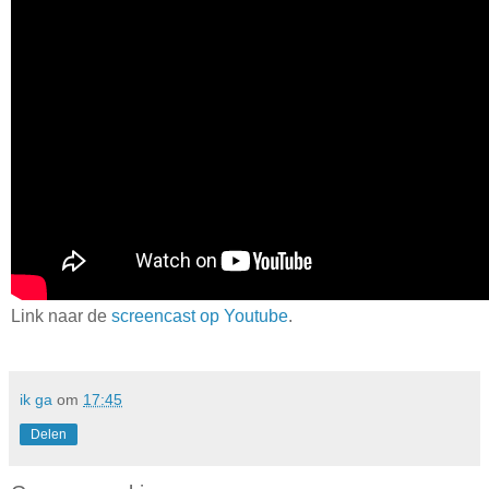
Link naar de
screencast op Youtube
.
ik ga
om
17:45
Delen