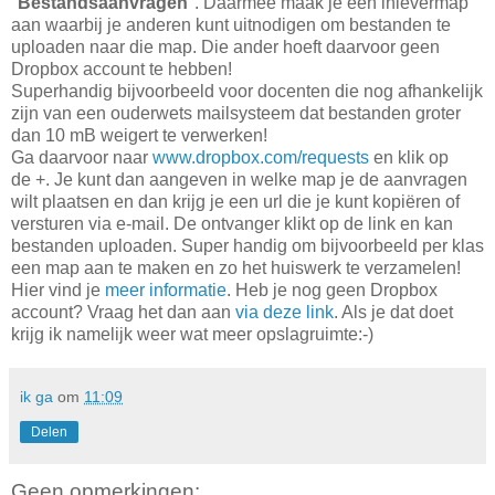
"
Bestandsaanvragen
". Daarmee maak je een inlevermap
aan waarbij je anderen kunt uitnodigen om bestanden te
uploaden naar die map. Die ander hoeft daarvoor geen
Dropbox account te hebben!
Superhandig bijvoorbeeld voor docenten die nog afhankelijk
zijn van een ouderwets mailsysteem dat bestanden groter
dan 10 mB weigert te verwerken!
Ga daarvoor naar
www.dropbox.com/requests
en klik op
de +. Je kunt dan aangeven in welke map je de aanvragen
wilt plaatsen en dan krijg je een url die je kunt kopiëren of
versturen via e-mail. De ontvanger klikt op de link en kan
bestanden uploaden. Super handig om bijvoorbeeld per klas
een map aan te maken en zo het huiswerk te verzamelen!
Hier vind je
meer informatie
. Heb je nog geen Dropbox
account? Vraag het dan aan
via deze link
. Als je dat doet
krijg ik namelijk weer wat meer opslagruimte:-)
ik ga
om
11:09
Delen
Geen opmerkingen: