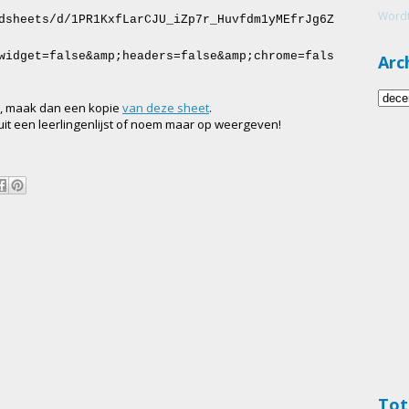
Wordt
dsheets/d/1PR1KxfLarCJU_iZp7r_Huvfdm1yMEfrJg6Z
widget=false&amp;headers=false&amp;chrome=fals
Arc
ld, maak dan een kopie
van deze sheet
.
uit een leerlingenlijst of noem maar op weergeven!
Tot