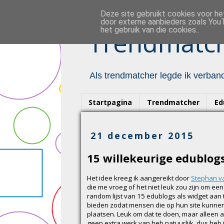
Deze site gebruikt cookies voor h
door externe aanbieders zoals YouT
het gebruik van die cookies..
Trendmatch
Als trendmatcher legde ik verband
Startpagina
Trendmatcher
Ed
21 december 2015
15 willekeurige edublogs
Het idee kreeg ik aangereikt door
Stephan va
die me vroeg of het niet leuk zou zijn om een
random lijst van 15 edublogs als widget aan 
bieden zodat mensen die op hun site kunne
plaatsen. Leuk om dat te doen, maar alleen al
geen extra werk van heb natuurlijk, dus heb i