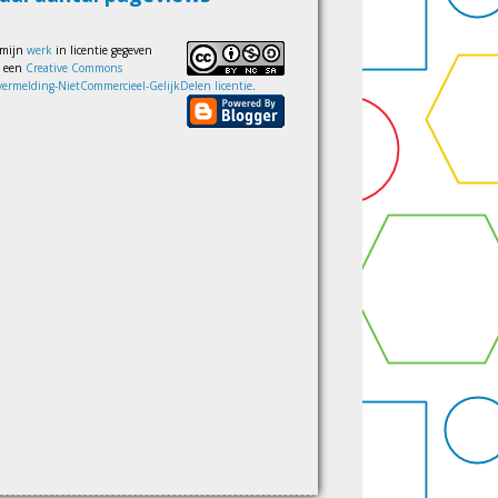
 mijn
werk
in licentie gegeven
s een
Creative Commons
ermelding-NietCommercieel-GelijkDelen licentie
.