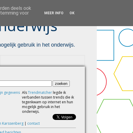
orden deels ook
estemming voor
MEER INFO
OK
nderwijs ™
gelijk gebruik in het onderwijs.
Als
Trendmatcher
legde ik
verbanden tussen trends die ik
tegenkwam op internet en hun
mogelijk gebruik in het
onderwijs.
m Karssenberg
|
contact
eed berichten