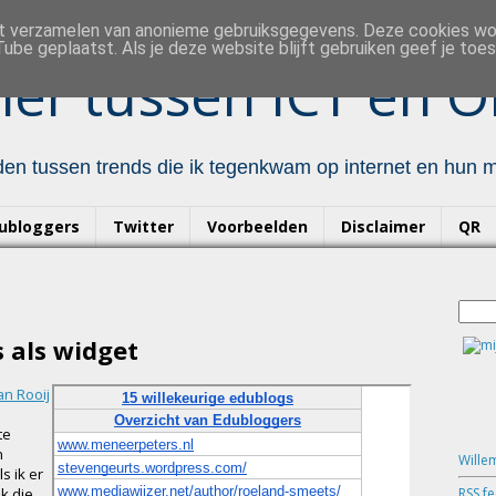
et verzamelen van anonieme gebruiksgegevens. Deze cookies w
ube geplaatst. Als je deze website blijft gebruiken geef je to
er tussen ICT en O
en tussen trends die ik tegenkwam op internet en hun mo
ubloggers
Twitter
Voorbeelden
Disclaimer
QR
 als widget
n Rooij
te
n
Wille
s ik er
RSS f
k die