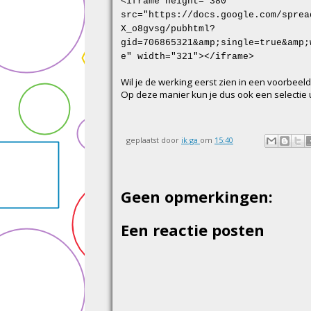
<iframe height="380"
src="https://docs.google.com/sprea
X_o8gvsg/pubhtml?
gid=706865321&amp;single=true&amp;
e" width="321"></iframe>
Wil je de werking eerst zien in een voorbee
Op deze manier kun je dus ook een selectie 
geplaatst door
ik ga
om
15:40
Geen opmerkingen:
Een reactie posten