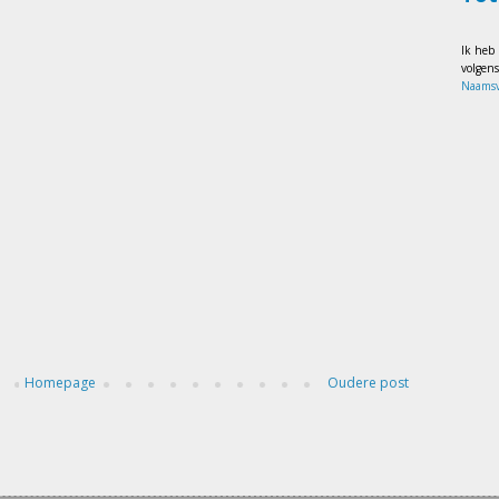
Ik heb
volgen
Naamsv
Homepage
Oudere post