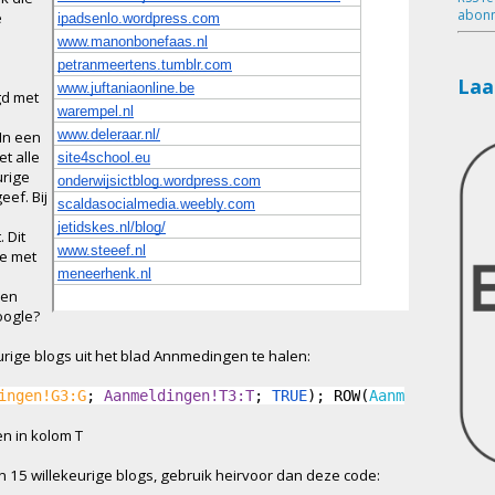
abonn
e
Laa
gd met
 In een
t alle
urige
eef. Bij
 Dit
je met
sen
oogle?
eurige blogs uit het blad Annmedingen te halen:
ingen!G3:G
;
Aanmeldingen!T3:T
;
TRUE
)
;
ROW
(
Aanm
en in kolom T
in 15 willekeurige blogs, gebruik heirvoor dan deze code: