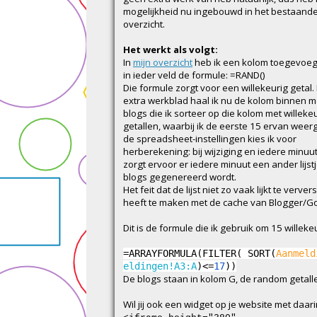
mogelijkheid nu ingebouwd in het bestaand
overzicht.
Het werkt als volgt:
In
mijn overzicht
heb ik een kolom toegevoe
in ieder veld de formule: =RAND()
Die formule zorgt voor een willekeurig getal.
extra werkblad haal ik nu de kolom binnen me
blogs die ik sorteer op die kolom met willeke
getallen, waarbij ik de eerste 15 ervan weerg
de spreadsheet-instellingen kies ik voor
herberekening: bij wijziging en iedere minuut.
zorgt ervoor er iedere minuut een ander lijst
blogs gegenereerd wordt.
Het feit dat de lijst niet zo vaak lijkt te verver
heeft te maken met de cache van Blogger/G
Dit is de formule die ik gebruik om 15 willek
=
ARRAYFORMULA
(
FILTER
(
SORT
(
Aanmeld
eldingen!A3:A
)
<=
17
)
)
De blogs staan in kolom G, de random getall
Wil jij ook een widget op je website met daar