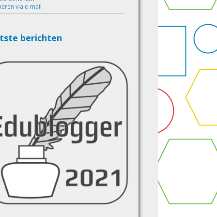
eren via e-mail
tste berichten