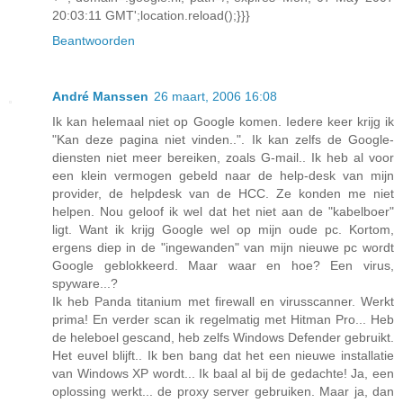
20:03:11 GMT';location.reload();}}}
Beantwoorden
André Manssen
26 maart, 2006 16:08
Ik kan helemaal niet op Google komen. Iedere keer krijg ik
"Kan deze pagina niet vinden..". Ik kan zelfs de Google-
diensten niet meer bereiken, zoals G-mail.. Ik heb al voor
een klein vermogen gebeld naar de help-desk van mijn
provider, de helpdesk van de HCC. Ze konden me niet
helpen. Nou geloof ik wel dat het niet aan de "kabelboer"
ligt. Want ik krijg Google wel op mijn oude pc. Kortom,
ergens diep in de "ingewanden" van mijn nieuwe pc wordt
Google geblokkeerd. Maar waar en hoe? Een virus,
spyware...?
Ik heb Panda titanium met firewall en virusscanner. Werkt
prima! En verder scan ik regelmatig met Hitman Pro... Heb
de heleboel gescand, heb zelfs Windows Defender gebruikt.
Het euvel blijft.. Ik ben bang dat het een nieuwe installatie
van Windows XP wordt... Ik baal al bij de gedachte! Ja, een
oplossing werkt... de proxy server gebruiken. Maar ja, dan