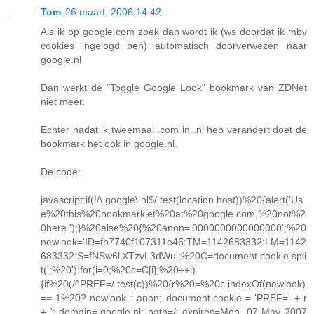
Tom
26 maart, 2006 14:42
Als ik op google.com zoek dan wordt ik (ws doordat ik mbv
cookies ingelogd ben) automatisch doorverwezen naar
google.nl
Dan werkt de "Toggle Google Look" bookmark van ZDNet
niet meer.
Echter nadat ik tweemaal .com in .nl heb verandert doet de
bookmark het ook in google.nl.
De code:
javascript:if(!/\.google\.nl$/.test(location.host))%20{alert('Us
e%20this%20bookmarklet%20at%20google.com,%20not%2
0here.');}%20else%20{%20anon='0000000000000000';%20
newlook='ID=fb7740f107311e46:TM=1142683332:LM=1142
683332:S=fNSw6ljXTzvL3dWu';%20C=document.cookie.spli
t(';%20');for(i=0;%20c=C[i];%20++i)
{if%20(/^PREF=/.test(c))%20{r%20=%20c.indexOf(newlook)
==-1%20? newlook : anon; document.cookie = 'PREF=' + r
+ '; domain=.google.nl; path=/; expires=Mon, 07 May 2007