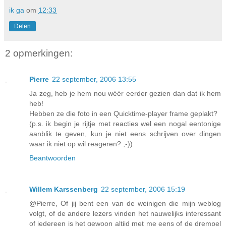
ik ga
om
12:33
Delen
2 opmerkingen:
Pierre
22 september, 2006 13:55
Ja zeg, heb je hem nou wéér eerder gezien dan dat ik hem
heb!
Hebben ze die foto in een Quicktime-player frame geplakt?
(p.s. ik begin je rijtje met reacties wel een nogal eentonige
aanblik te geven, kun je niet eens schrijven over dingen
waar ik niet op wil reageren? ;-))
Beantwoorden
Willem Karssenberg
22 september, 2006 15:19
@Pierre, Of jij bent een van de weinigen die mijn weblog
volgt, of de andere lezers vinden het nauwelijks interessant
of iedereen is het gewoon altijd met me eens of de drempel