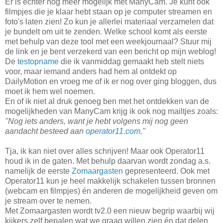
Er is echter nog meer mogelijk met ManyCam. Je kunt ook
filmpjes die je klaar hebt staan op je computer streamen en
foto's laten zien! Zo kun je allerlei materiaal verzamelen dat
je bundelt om uit te zenden. Welke school komt als eerste
met behulp van deze tool met een weekjournaal? Stuur mij
de link en je bent verzekerd van een bericht op mijn weblog!
De
testopname
die ik vanmiddag gemaakt heb stelt niets
voor, maar iemand anders had hem al ontdekt op
DailyMotion en vroeg me of ik er nog over ging bloggen, dus
moet ik hem wel noemen.
En of ik niet al druk genoeg ben met het ontdekken van de
mogelijkheden van ManyCam krijg ik ook nog mailtjes zoals:
"Nog iets anders, want je hebt volgens mij nog geen
aandacht besteed aan
operator11.com
."
Tja, ik kan niet over alles schrijven! Maar ook Operator11
houd ik in de gaten. Met behulp daarvan wordt zondag a.s.
namelijk de eerste
Zomaargasten
gepresenteerd. Ook met
Operator11 kun je heel makkelijk schakelen tussen bronnen
(webcam en filmpjes) én anderen de mogelijkheid geven om
je stream over te nemen.
Met Zomaargasten wordt tv2.0 een nieuw begrip waarbij wij
kijkers zelf bepalen wat we graag willen zien én dat delen