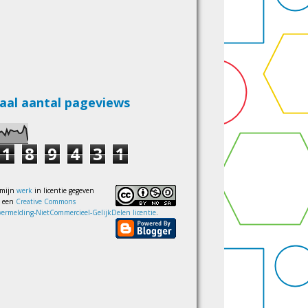
aal aantal pageviews
1
8
9
4
3
1
 mijn
werk
in licentie gegeven
s een
Creative Commons
ermelding-NietCommercieel-GelijkDelen licentie
.