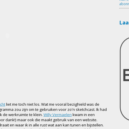
abonn
Laa
cht
liet me toch niet los. Wat me vooral bezighield was de
gramma zou zijn om te gebruiken voor zo'n sketchcast. Ik had
 de werkruimte te klein.
Willy Vermaelen
kwam in een
oor dank!) maar ook die maakt gebruik van een website.
aait en waar ik in alle rust wat aan kan tunen en bijstellen.