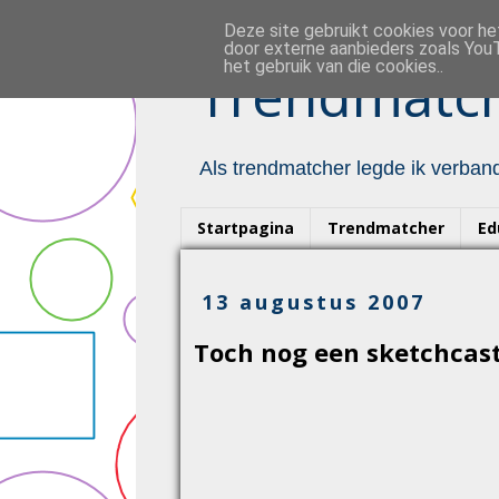
Deze site gebruikt cookies voor h
door externe aanbieders zoals YouT
het gebruik van die cookies..
Trendmatch
Als trendmatcher legde ik verband
Startpagina
Trendmatcher
Ed
13 augustus 2007
Toch nog een sketchcast