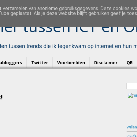
et verzamelen van anonieme gebruiksgegevens. Deze cookies w
ube geplaatst. Als je deze website blijft gebruiken geef je to
er tussen ICT en O
en tussen trends die ik tegenkwam op internet en hun mo
ubloggers
Twitter
Voorbeelden
Disclaimer
QR
!
Wille
RSS f