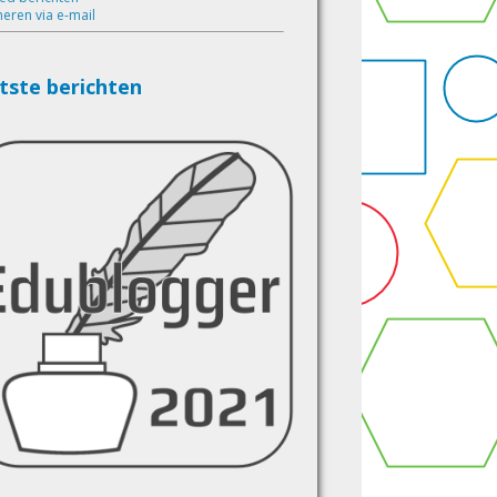
eren via e-mail
tste berichten