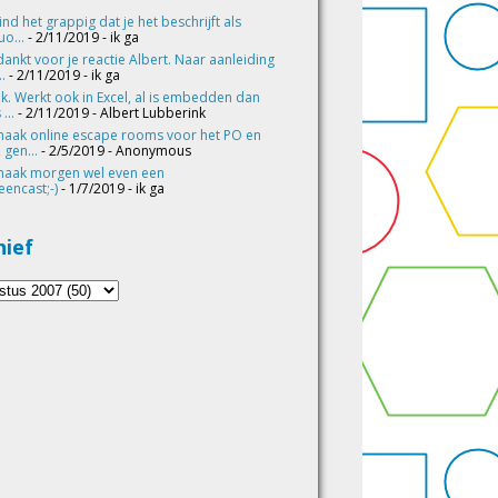
vind het grappig dat je het beschrijft als
o...
- 2/11/2019
- ik ga
ankt voor je reactie Albert. Naar aanleiding
..
- 2/11/2019
- ik ga
k. Werkt ook in Excel, al is embedden dan
 ...
- 2/11/2019
- Albert Lubberink
maak online escape rooms voor het PO en
 gen...
- 2/5/2019
- Anonymous
maak morgen wel even een
eencast;-)
- 1/7/2019
- ik ga
hief