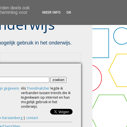
orden deels ook
estemming voor
MEER INFO
OK
nderwijs ™
gelijk gebruik in het onderwijs.
Als
Trendmatcher
legde ik
verbanden tussen trends die ik
tegenkwam op internet en hun
mogelijk gebruik in het
onderwijs.
m Karssenberg
|
contact
eed berichten