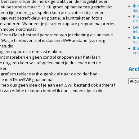
k ben zeer onder de indruk geraakt van de mogelijkheden.
Ik 
AR bestand is maar 512 KB groot. op het eerste gezicht lijkt
&qu
r een tijdje mee gaat spelen kom je erachter dat je ieder
Bed
jv. wat betreft kleur en positie. Je kunt tekst en foto's
da.
veranderen. Wanneer je je screencapture programma precies
Leu
en mooie sketchcast.
iets
f een Flash bestand genereert van je tekening als animatie
Ik 
n. Wat je hierboven ziet is dus een SWF bestand (van nog
VO,
mstudio.
Ik 
og een aparte screencast maken.
scr
d kunt inspreken en geen control knoppen aan het Flash
 nog een keer wilt afspelen moet je dus even met de
Arc
nken.
grafisch tablet dat ik eigenlijk al naar de zolder had
ie met DrawSWF gaat prima!
 en heb dus geen idee of je aan een .SWF bestand ook achteraf
sh van Adobe te kopen bedoel ik dan. iemand tips in die