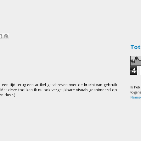
Tot
4
eb een tijd terug een artikel geschreven over de kracht van gebruik
Ik heb
. Met deze tool kan ik nu ook vergelijkbare visuals geanimeerd op
volgen
n dus :-)
Naamsv