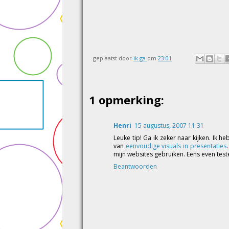
geplaatst door
ik ga
om
23:01
1 opmerking:
Henri
15 augustus, 2007 11:31
Leuke tip! Ga ik zeker naar kijken. Ik h
van
eenvoudige visuals in presentaties
mijn websites gebruiken. Eens even teste
Beantwoorden