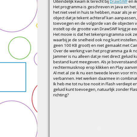
Uiteindelijk kwam ik terecht bij
DrawSWF
en i
Het programma is geschreven in Java en het J
het niet veel in huis te hebben, maar als je e
object dat je tekent achteraf kan aanpassen, bi
toevoegen en de volgorde van de objecten 
instelt op de grootte van DrawSWF krijg je e
Het mooie is dat het tekenprogramma ook zel
waarbij je de snelheid ook nog kunt instelle
geen 100 KB groot!) en niet gemaakt met Ca
Over de werking van het programma ga ik n
Jammer is nu alleen dat je niet direct gelui
bestand kunt meegeven. Als je bovenstaande
rechtermuisknop erop klikken en Play aanvi
Al met al zie ik nu een tweede leven voor m'n 
verbannen. Het werken daarmee in combinat
Ik heb me tot nu toe nooit in Flash verdiept
geluid kunt toevoegen, natuurlijk zonder Fla
richting?