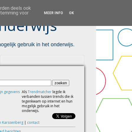
orden deels ook
estemming voor
MEER INFO
OK
nderwijs ™
gelijk gebruik in het onderwijs.
Als
Trendmatcher
legde ik
verbanden tussen trends die ik
tegenkwam op internet en hun
mogelijk gebruik in het
onderwijs.
m Karssenberg
|
contact
eed berichten