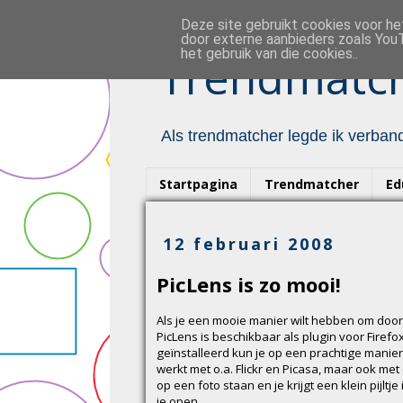
Deze site gebruikt cookies voor h
door externe aanbieders zoals YouT
het gebruik van die cookies..
Trendmatch
Als trendmatcher legde ik verband
Startpagina
Trendmatcher
Ed
12 februari 2008
PicLens is zo mooi!
Als je een mooie manier wilt hebben om door 
PicLens is beschikbaar als plugin voor Firef
geïnstalleerd kun je op een prachtige manier
werkt met o.a. Flickr en Picasa, maar ook m
op een foto staan en je krijgt een klein pijltj
je open...