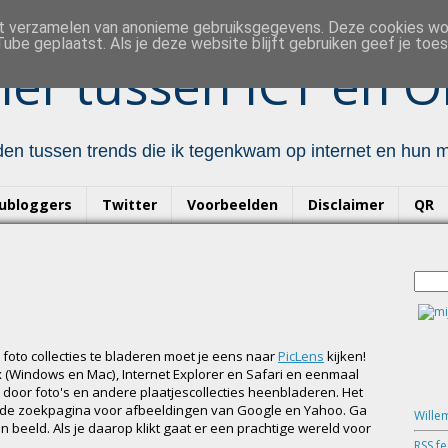
et verzamelen van anonieme gebruiksgegevens. Deze cookies w
ube geplaatst. Als je deze website blijft gebruiken geef je to
er tussen ICT en O
en tussen trends die ik tegenkwam op internet en hun mo
ubloggers
Twitter
Voorbeelden
Disclaimer
QR
foto collecties te bladeren moet je eens naar
PicLens
kijken!
ox (Windows en Mac), Internet Explorer en Safari en eenmaal
 door foto's en andere plaatjescollecties heenbladeren. Het
et de zoekpagina voor afbeeldingen van Google en Yahoo. Ga
Wille
e in beeld. Als je daarop klikt gaat er een prachtige wereld voor
RSS f