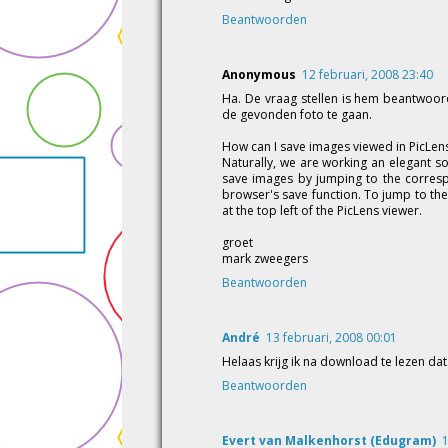
Beantwoorden
Anonymous
12 februari, 2008 23:40
Ha. De vraag stellen is hem beantwoor
de gevonden foto te gaan.
How can I save images viewed in PicLen
Naturally, we are working an elegant s
save images by jumping to the corresp
browser's save function. To jump to the
at the top left of the PicLens viewer.
groet
mark zweegers
Beantwoorden
André
13 februari, 2008 00:01
Helaas krijg ik na download te lezen dat 
Beantwoorden
Evert van Malkenhorst (Edugram)
1