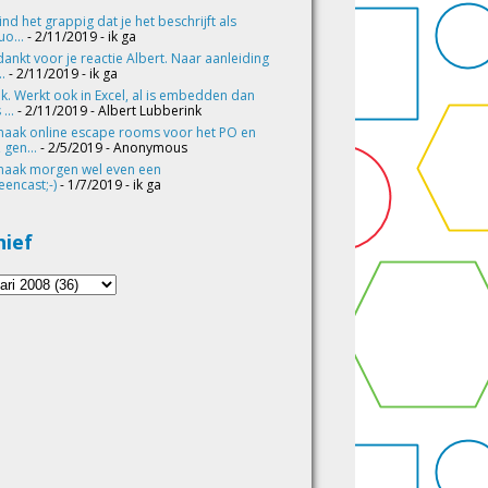
vind het grappig dat je het beschrijft als
o...
- 2/11/2019
- ik ga
ankt voor je reactie Albert. Naar aanleiding
..
- 2/11/2019
- ik ga
k. Werkt ook in Excel, al is embedden dan
 ...
- 2/11/2019
- Albert Lubberink
maak online escape rooms voor het PO en
 gen...
- 2/5/2019
- Anonymous
maak morgen wel even een
eencast;-)
- 1/7/2019
- ik ga
hief