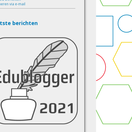
eren via e-mail
tste berichten