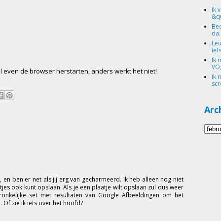
Ik 
&qu
Bed
da.
Leu
iets
Ik 
VO,
el even de browser herstarten, anders werkt het niet!
Ik 
scr
Arc
n, en ben er net als jij erg van gecharmeerd. Ik heb alleen nog niet
tjes ook kunt opslaan. Als je een plaatje wilt opslaan zul dus weer
nkelijke set met resultaten van Google Afbeeldingen om het
 Of zie ik iets over het hoofd?