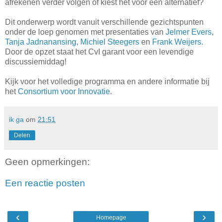
afrekenen verder volgen of kiest het voor een alternatief?
Dit onderwerp wordt vanuit verschillende gezichtspunten
onder de loep genomen met presentaties van
Jelmer Evers
,
Tanja Jadnanansing
,
Michiel Steegers
en
Frank Weijers
.
Door de opzet staat het CvI garant voor een levendige
discussiemiddag!
Kijk voor het volledige programma en andere informatie bij
het
Consortium voor Innovatie
.
ik ga
om
21:51
Delen
Geen opmerkingen:
Een reactie posten
‹
›
Homepage